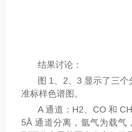
结果讨论：
图 1、2、3 显示了三
准标样色谱图。
A 通道：H
2
、CO 和 C
5Å 通道分离，
氩气为载气，