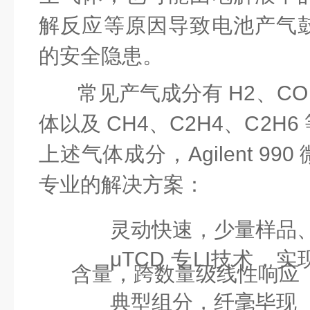
解反应等原因导致电池产气
的安全隐患。
常见产气成分有
H
2
、CO
体以及 CH
4
、C
2
H
4
、C
2
H
6
上述气体成分，Agilent
99
专业的解决方案：
灵动快速，少量样品
μTCD 专LI技术，实现
含量，跨数量级线性响应
典型组分，纤毫毕现