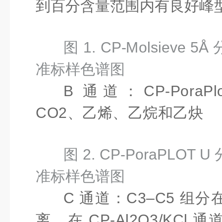
到百分含量范围内有良好峰
图 1. CP-Molsieve
准标样色谱图
B 通道：CP-PoraP
CO
2
、乙烯、乙烷和乙炔
图 2. CP-PoraPLO
准标样色谱图
C 通道：C
3
–C
5
组分
离。在 CP-Al
2
O
3
/KCl 