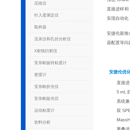
压痕仪
直接进样和
针入度测定仪
实现自动化
取样器
安捷伦新推出
压汞仪和孔径分析仪
器配置等问
X射线衍射仪
安东帕旋转粘度计
安捷伦优化配
密度计
直接进
安东帕折光仪
5 m
安东帕旋光仪
系统兼顾
运动粘度计
双 S
Mas
饮料分析
重叠进