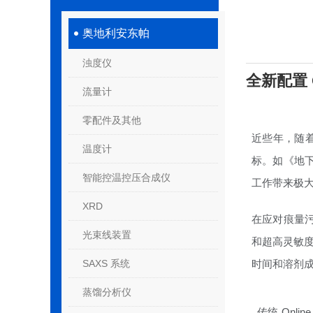
奥地利安东帕
浊度仪
全新配置 O
流量计
零配件及其他
近些年，随
温度计
标。如《地下水
智能控温控压合成仪
工作带来极
XRD
在应对痕量污染
光束线装置
和超高灵敏度
SAXS 系统
时间和溶剂成
蒸馏分析仪
传统 Onl