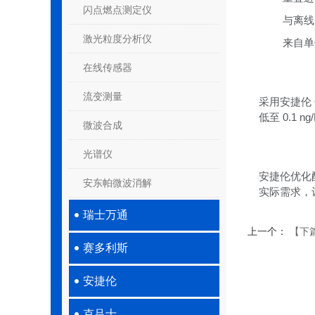
闪点燃点测定仪
与离线
激光粒度分析仪
来自单
在线传感器
流变测量
采用安捷伦 
低至 0.1
微波合成
光谱仪
安捷伦优化配置的
安东帕微波消解
实际需求，
瑞士万通
上一个：
【下篇
赛多利斯
安捷伦
克吕士