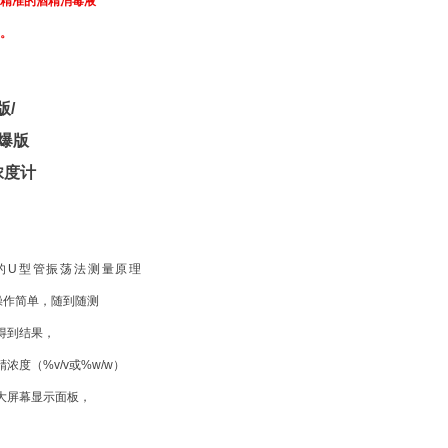
精准的酒精消毒液
。
版/
防爆版
浓度计
进的U型管振荡法测量原理
，操作简单，随到随测
可得到结果，
浓度（%v/v或%w/w）
，大屏幕显示面板，