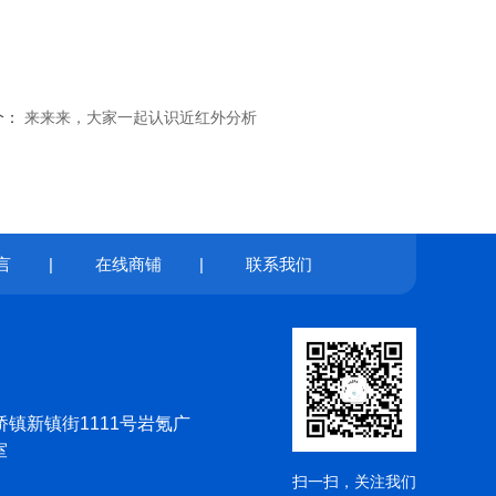
个：
来来来，大家一起认识近红外分析
言
|
在线商铺
|
联系我们
镇新镇街1111号岩氪广
室
扫一扫，关注我们