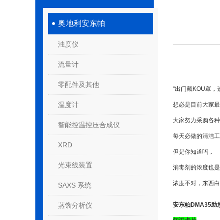
奥地利安东帕
浊度仪
流量计
零配件及其他
“出门戴KOU罩，
温度计
想必是目前大家最
大家努力采购各种
智能控温控压合成仪
每天必做的清洁工
XRD
但是你知道吗，
光束线装置
消毒剂的浓度也是
浓度不对，东西白
SAXS 系统
蒸馏分析仪
安东帕DMA35