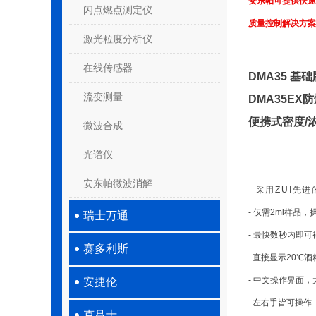
安东帕可提供快速
闪点燃点测定仪
质量控制解决方案
激光粒度分析仪
在线传感器
DMA35 基础
流变测量
DMA35EX
便携式密度/
微波合成
光谱仪
安东帕微波消解
- 采用ZUI先
- 仅需2ml样品
瑞士万通
- 最快数秒内即
赛多利斯
直接显示20℃酒精
- 中文操作界面
安捷伦
左右手皆可操作
克吕士