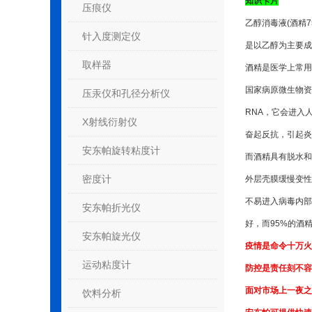
知识卡片
压痕仪
乙醇消毒液(酒精7
针入度测定仪
是以乙醇为主要成
取样器
酒精是医学上常用
国家病原微生物资
压汞仪和孔径分析仪
RNA，它会进入
X射线衍射仪
奋起反抗，引起炎
安东帕旋转粘度计
而酒精具有脱水和
密度计
外层壳膜缓慢变性
不易进入病毒内部
安东帕折光仪
好，而95%的酒
安东帕旋光仪
疫情是命令十万火
运动粘度计
防控是责任刻不容
面对市场上一夜之
饮料分析