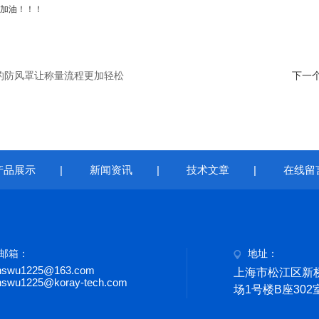
加油！！！
的防风罩让称量流程更加轻松
下一
产品展示
|
新闻资讯
|
技术文章
|
在线留
邮箱：
地址：
nswu1225@163.com
上海市松江区新桥
nswu1225@koray-tech.com
场1号楼B座302