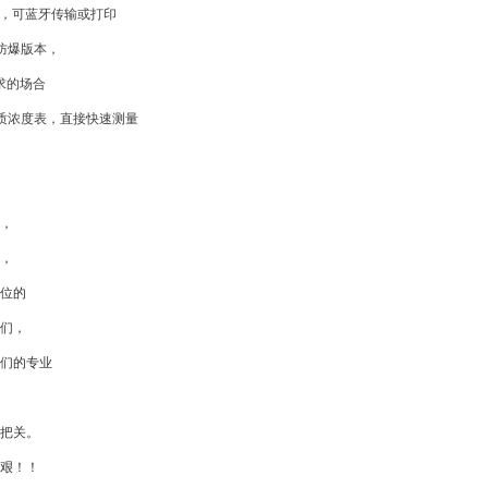
存储，可蓝牙传输或打印
证防爆版本，
求的场合
物质浓度表，直接快速测量
，
，
位的
们，
们的专业
把关。
艰！！