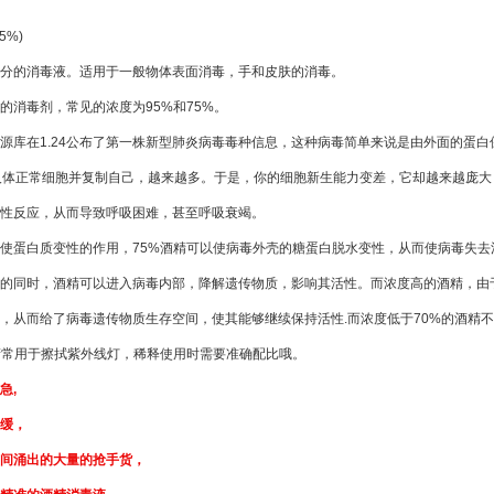
5%)
分的消毒液。适用于一般物体表面消毒，手和皮肤的消毒。
的消毒剂，常见的浓度为95%和75%。
源库在1.24公布了第一株新型肺炎病毒毒种信息，这种病毒简单来说是由外面的蛋
人体正常细胞并复制自己，越来越多。于是，你的细胞新生能力变差，它却越来越庞
性反应，从而导致呼吸困难，甚至呼吸衰竭。
使蛋白质变性的作用，75%酒精可以使病毒外壳的糖蛋白脱水变性，从而使病毒失
的同时，酒精可以进入病毒内部，降解遗传物质，影响其活性。而浓度高的酒精，由
，从而给了病毒遗传物质生存空间，使其能够继续保持活性.而浓度低于70%的酒精不
精常用于擦拭紫外线灯，稀释使用时需要准确配比哦。
急,
缓，
间涌出的大量的抢手货，