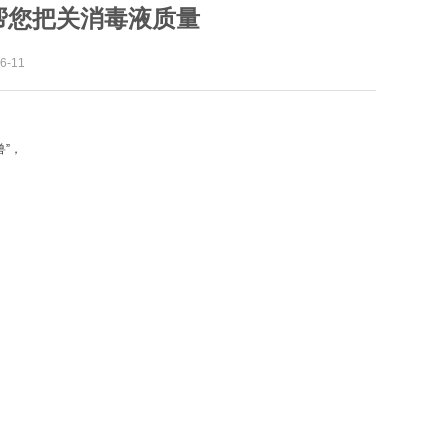
—帮您把关消毒液质量
-11
，
兽”，