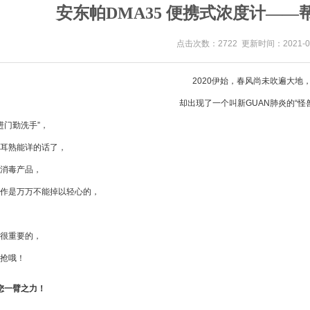
安东帕DMA35 便携式浓度计—
点击次数：2722 更新时间：2021-06
2020伊始，春风尚未吹遍大地
却出现了一个叫新GUAN肺炎的“怪
进门勤洗手”，
耳熟能详的话了，
消毒产品，
作是万万不能掉以轻心的，
很重要的，
抢哦！
助您一臂之力！