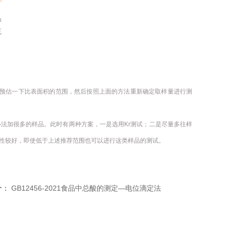
品
充
大概预估一下比表面积的范围，然后按照上面的方法重新确定取样量进行测
法加很多的样品。此时有两种方案，一是选用Kr测试；二是尽量多往样
性较好，即使低于上述推荐范围也可以进行这类样品的测试。
个：
GB12456-2021食品中总酸的测定—电位滴定法