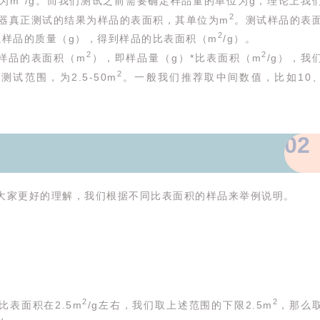
为m
/g。而我们测试之前需要确定样品量的单位为g，理论上我
2
器真正测试的结果为样品的表面积，其单位为m
。测试样品的表
2
以样品的质量（g），得到样品的比表面积（m
/g）。
2
2
样品的表面积（m
），即样品量（g）*比表面积（m
/g），我
2
试范围，为2.5-50m
。一般我们推荐取中间数值，比如10
02
大家更好的理解，我们根据不同比表面积的样品来举例说明。
2
2
比表面积在2.5m
/g左右，我们取上述范围的下限2.5m
，那么