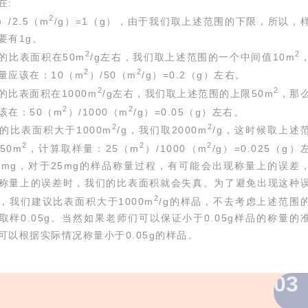
在:
2
）/2.5（m
/g）=1（g），由于我们取上述范围的下限，所以，
要有1g。
2
2
的比表面积在50m
/g左右，我们取上述范围的一个中间值10m
2
2
量应该在：10（m
）/50（m
/g）=0.2（g）左右。
2
2
的比表面积在1000m
/g左右，我们取上述范围的上限50m
，那
2
2
该在：50（m
）/1000（m
/g）=0.05（g）左右。
2
2
的比表面积大于1000m
/g，我们取2000m
/g，这时候取上述
2
2
2
50m
，计算取样量：25（m
）/1000（m
/g）=0.025（g）
5mg，对于25mg的样品称量过程，有可能会出现称量上的误差
称量上的误差时，我们的比表面积就会失真。为了避免出现这种
2
，我们建议比表面积大于1000m
/g的样品，不去考虑上述范围
取样0.05g。当然如果老师们可以保证小于0.05g样品的称量的
可以根据实际情况称量小于0.05g的样品。
03