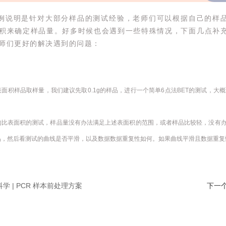
例说明是针对大部分样品的测试经验，老师们可以根据自己的样
积来确定样品量。好多时候也会遇到一些特殊情况，下面几点补
师们更好的解决遇到的问题：
表面积样品取样量，我们建议先取0.1g的样品，进行一个简单6点法BET的测试，
的比表面积的测试，样品量没有办法满足上述表面积的范围，或者样品比较轻，没有办
品，然后看测试的曲线是否平滑，以及数据数据重复性如何。如果曲线平滑且数据重复
学 | PCR 样本前处理方案
下一