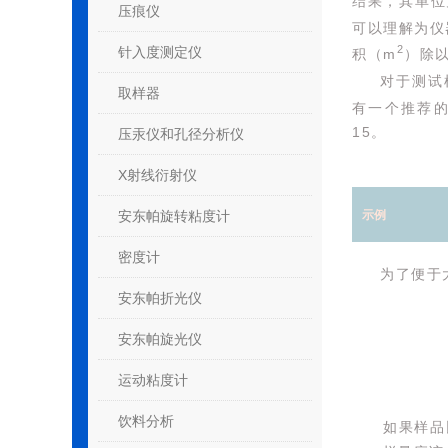
结果，其单位
压痕仪
可以理解为仪
2
针入度测定仪
积（m
）除
对于测试
取样器
有一个推荐的测
15。
压汞仪和孔径分析仪
X射线衍射仪
示例
安东帕旋转粘度计
密度计
为了便于
安东帕折光仪
安东帕旋光仪
运动粘度计
饮料分析
如果样品