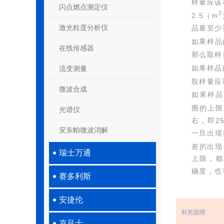
样量应该
闪点燃点测定仪
2
2.5（m
激光粒度分析仪
品量至少
如果样品
在线传感器
那么取样
如果样品
流变测量
取样量应
微波合成
如果样品
围的上限
光谱仪
右，即2
安东帕微波消解
一旦出现
差的出现
瑞士万通
上限，都
确度，也
赛多利斯
安捷伦
补充说明
克吕士