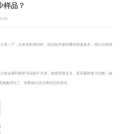
少样品？
-03
家分享一下，比表面积测试时，样品取样量和哪些因素相关，我们怎样根
过少就会遇到吸附等温线不光滑，曲线明显交叉，甚至吸附量为负数（曲
现液氮用完了，而数据点还没测试完的情况。
的