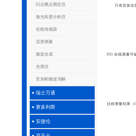
闪点燃点测定仪
只有安装在脱
激光粒度分析仪
在线传感器
流变测量
微波合成
DO 在线测量
光谱仪
安东帕微波消解
瑞士万通
过程测量结果（Oxy 
赛多利斯
安捷伦
克吕士