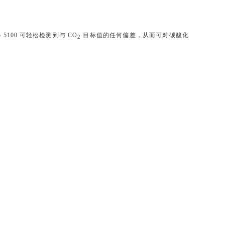
rbo 5100 可轻松检测到与 CO
目标值的任何偏差，从而可对碳酸化
2