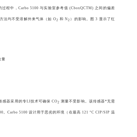
过程中，Carbo 5100 与实验室参考值 (CboxQCTM) 之间的偏差
测量方法均不受溶解外来气体（如 O
和 N
）的影响。图 3 显示了红
2
2
含量
感器采用的专LI技术可确保 CO
测量不受影响。该传感器*无需
2
00。Carbo 5100 设计用于恶劣的环境（在最高 121 °C CIP/SIP 温