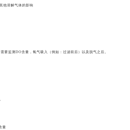
 不受其他溶解气体的影响
元中需要监测DO含量，氧气吸入（例如：过滤前后）以及脱气之后。
配。
含量