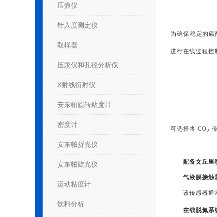
压痕仪
针入度测定仪
为确保稳定的碳
取样器
进行在线过程控
压汞仪和孔径分析仪
X射线衍射仪
安东帕旋转粘度计
密度计
可选择将 CO
2
安东帕折光仪
配备文丘里
安东帕旋光仪
气液膜接触
运动粘度计
该传感器通
饮料分析
在线脱氮系