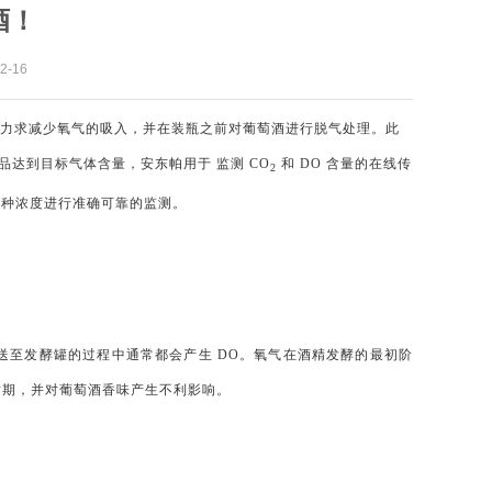
酒！
-16
商都力求减少氧气的吸入，并在装瓶之前对葡萄酒进行脱气处理。此
达到目标气体含量，安东帕用于 监测 CO
和 DO 含量的在线传
2
各种浓度进行准确可靠的监测。
送至发酵罐的过程中通常都会产生 DO。氧气在酒精发酵的最初阶
质期，并对葡萄酒香味产生不利影响。