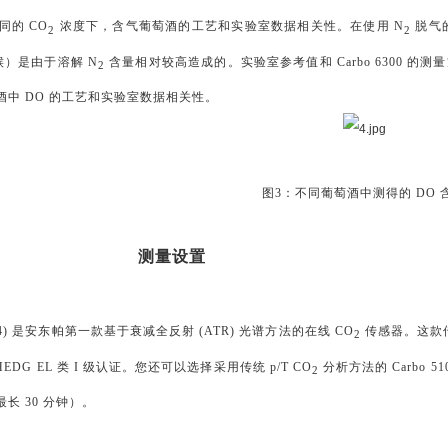
同的 CO
浓度下，含气葡萄酒的工艺和实验室数据相关性。在使用 N
脱气的
2
2
的时候）是由于溶解 N
含量相对较高造成的。实验室参考值和 Carbo 6300 的
2
酒中 DO 的工艺和实验室数据相关性。
图3：不同葡萄酒中测得的 DO 
测量设置
 (图 4) 是安东帕第一款基于衰减全反射 (ATR) 光谱方法的在线 CO
传感器。这款传
2
EDG EL 类 I 级认证。您还可以选择采用传统 p/T CO
分析方法的 Carbo 51
2
长 30 分钟）。