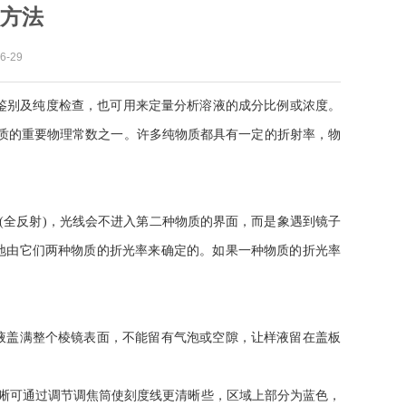
方法
-29
鉴别及纯度检查，也可用来定量分析溶液的成分比例或浓度。
质的重要物理常数之一。许多
纯物质
都具有一定的折射率，物
(全反射)，光线会不进入第二种物质的界面，而是象遇到镜子
地由它们两种物质的折光率来确定的。如果一种物质的折光率
溶液盖满整个棱镜表面，不能留有气泡或空隙，让样液留在盖板
晰可通过调节调焦筒使刻度线更清晰些，区域上部分为蓝色，