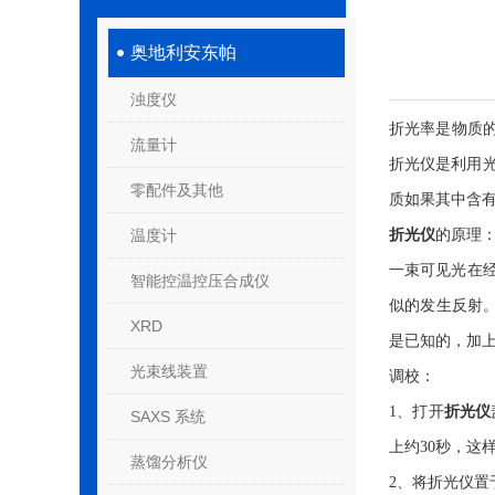
奥地利安东帕
浊度仪
折光率是物质
流量计
折光仪
是利用
零配件及其他
质如果其中含
温度计
折光仪
的原理
一束可见光在
智能控温控压合成仪
似的发生反射
XRD
是已知的，加
光束线装置
调校：
1、打开
折光仪
SAXS 系统
上约30秒，这
蒸馏分析仪
2、将折光仪