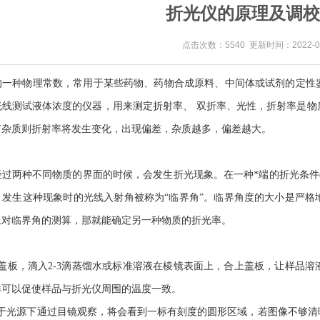
折光仪的原理及调校
点击次数：5540 更新时间：2022-06
的一种物理常数，常用于某些药物、药物合成原料、中间体或试剂的定性
光线测试液体浓度的仪器，用来测定折射率、
双折率、光性，折射率是物
有杂质则折射率将发生变化，出现偏差，杂质越多，偏差越大。
：
经过两种不同物质的界面的时候，会发生折光现象。在一种*端的折光条件
。发生这种现象时的光线入射角被称为“临界角”。临界角度的大小是严格
上对临界角的测算，那就能确定另一种物质的折光率。
盖板，滴入2-3滴蒸馏水或标准溶液在棱镜表面上，合上盖板，让样品
样可以促使样品与折光仪周围的温度一致。
置于光源下通过目镜观察，将会看到一标有刻度的圆形区域，若图像不够清