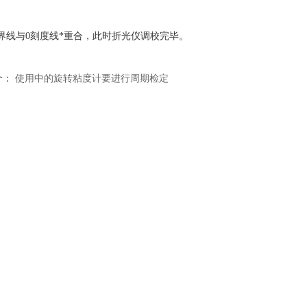
界线与0刻度线*重合，此时折光仪调校完毕。
个：
使用中的旋转粘度计要进行周期检定