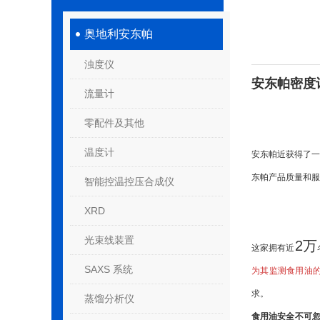
奥地利安东帕
浊度仪
安东帕密度计
流量计
零配件及其他
温度计
安东帕近获得了
东帕产品质量和服
智能控温控压合成仪
XRD
光束线装置
2万
这家拥有近
SAXS 系统
为其监测食用油
求。
蒸馏分析仪
食用油安全不可