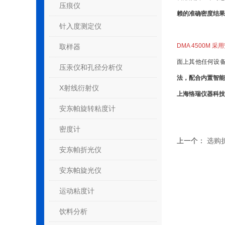
压痕仪
赖的准确密度结果
针入度测定仪
DMA 4500M 采用
取样器
面上其他任何设备
压汞仪和孔径分析仪
法，配合内置智能
X射线衍射仪
上海恪瑞仪器科技
安东帕旋转粘度计
再次恭喜安东帕中
密度计
上一个：
选购
安东帕折光仪
安东帕旋光仪
运动粘度计
饮料分析