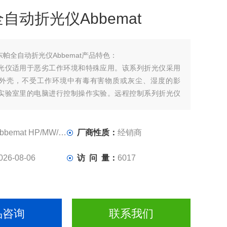
自动折光仪Abbemat
东帕全自动折光仪Abbemat产品特色：
光仪适用于恶劣工作环境和特殊应用。该系列折光仪采用
外壳，不受工作环境中有毒有害物质或灰尘、湿度的影
实验室里的电脑进行控制操作实验。远程控制系列折光仪
有密度仪、旋光仪等的成功团队。
bemat HP 在1.32 nD 到1.56nD 的全量程范围内达到
bbemat HP/MW/WR/HT
厂商性质：
经销商
026-08-06
访 问 量：
6017
品咨询
联系我们