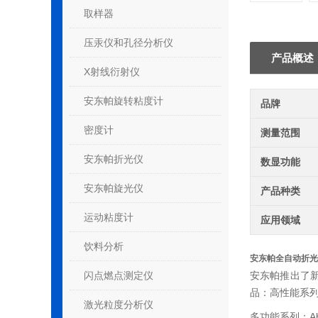
取样器
压汞仪和孔径分析仪
产品概述
X射线衍射仪
安东帕旋转粘度计
品牌
密度计
测量范围
安东帕折光仪
数显功能
安东帕旋光仪
产品种类
运动粘度计
应用领域
饮料分析
安东帕全自动折光仪
闪点燃点测定仪
安东帕推出了新
品：高性能系
激光粒度分析仪
多功能系列：Abb