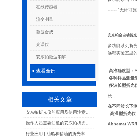
在线传感器
------ “无计
流变测量
微波合成
安东帕全自动折光仪
光谱仪
多功能系列折
远程实验室里
安东帕微波消解
查看全部
高准确度
型
：A
各种样品测量
多波长型折光
长，
相关文章
在不同波长下
安东帕折光仪的应用及使用注意事项
高温型折光仪
操作人员需要知道的安东帕折光仪的维护措施
Abbemat 
行业应用 | 油脂和精油的折光率测量