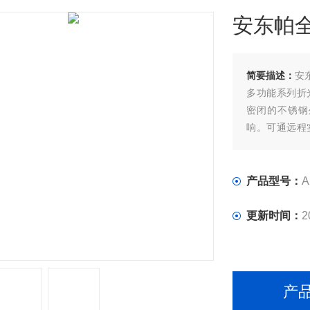
安东帕全
简要描述：
安
多功能系列折
密闭的不锈钢
响。可通远程
源于安东帕拥
高准确度型：Ab
±0.0000
产品型号：
A
更新时间：
2
产