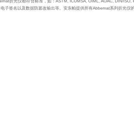
at折光仪都符合标准，如：ASTM, ICUMSA, OIML, AOAC, DIN/ISO, F
电子签名以及数据防篡改输出等。安东帕提供所有Abbemat系列折光仪的3Q