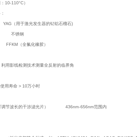
10-110°C）
料：
G（用于激光发生器的钇铝石榴石)
 不锈钢
FKM（全氟化橡胶）
，利用影线检测技术测量全反射的临界角
使用寿命 > 10万小时
用可调节波长的干涉滤光片） 436nm-656nm范围内