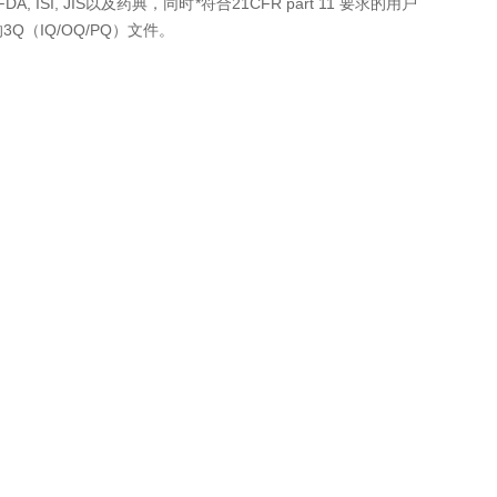
DA, ISI, JIS以及药典，同时*符合21CFR part 11 要求的用户
（IQ/OQ/PQ）文件。