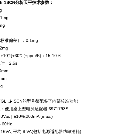
4i-1SCN分析天平
技术参数：
0g
1mg
mg
（标准偏差）：0.1mg
2mg
到+30℃(±ppm/K)：15·10-6
：2.5s
0mm
mm
g
L...i-ISCN的型号都配备了内部校准功能
使用桌上型电源适配器 6971793S
Vac | ±10%,200mA (max.)
 60Hz
6VA; 平均 8 VA(包括电源适配器功率消耗)