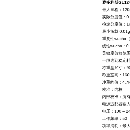
赛多利斯
GL12
最大量程：12
实际分度值：0.
检定分度值：1
最小负载:0.01g
重复性wucha
线性wucha：0.
灵敏度偏移范围+10
一般达到稳定耗时
称重盘尺寸：9
称重室高：160
净重约值：4.7k
校准：内校
内部校准：所有G
电源适配器输入：
电压：100 – 240
工作频率：50 –
功率消耗：最大1