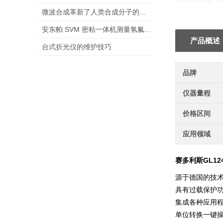
微波合成革新了人类合成分子的方式
安东帕 SVM 密粘一体机测量氢氟醚冷却液
产品概述
台式折光仪的维护技巧
品牌
仪器量程
价格区间
应用领域
赛多利斯
GL1
源于德国的技
具有过载保护
集成各种应用
单位转换一键