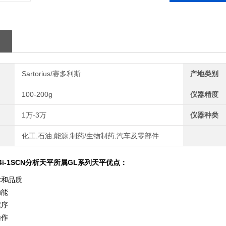
Sartorius/赛多利斯
产地类别
100-200g
仪器精度
1万-3万
仪器种类
化工,石油,能源,制药/生物制药,汽车及零部件
24i-1SCN分析天平所属
GL系列天平优点：
术和品质
功能
程序
操作