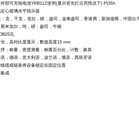
部可充电电池YRB11Z使用(显示背光灯点亮情况下) 约35h
泡定心玻璃水平指示器
位：克，千克，克拉，磅，盎司，金衡盎司，香港两，新加坡两，中国台湾
，斯米加尔，吨，磅：盎司，牛顿
DB25孔
光，高对比度显示，数值高度15 mm
程序：称量，密度测量，称重百分比，计数，换算
法语，德语，意大利语，波兰语，俄语，西班牙语
用线缆或链条将设备锁定在固定位置
部集成