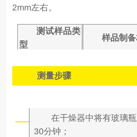
2mm左右。
测试样品类
样品制备
型
必须使用
片剂
粉末
测量步骤
必须使用
胶囊
物的混合物
1
在干燥器中将有玻璃瓶
30分钟；