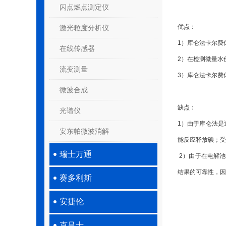
闪点燃点测定仪
优点：
激光粒度分析仪
1）库仑法卡尔费
在线传感器
2）在检测微量水
流变测量
3）库仑法卡尔费
微波合成
缺点：
光谱仪
1）由于库仑法是
安东帕微波消解
能反应释放碘；受
瑞士万通
2）由于在电解
结果的可靠性，因
赛多利斯
安捷伦
克吕士