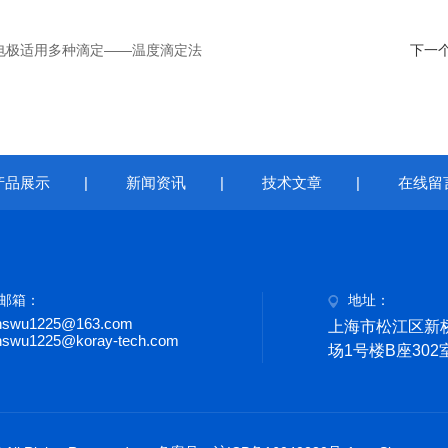
电极适用多种滴定——温度滴定法
下一
产品展示
|
新闻资讯
|
技术文章
|
在线留
邮箱：
地址：
nswu1225@163.com
上海市松江区新桥
nswu1225@koray-tech.com
场1号楼B座302