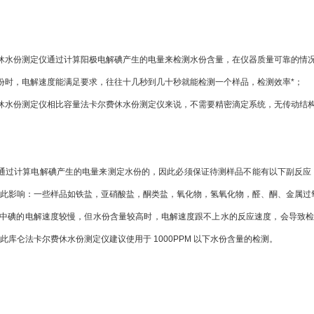
休水份测定仪通过计算阳极电解碘产生的电量来检测水份含量，在仪器质量可靠的情
份时，电解速度能满足要求，往往十几秒到几十秒就能检测一个样品，检测效率*；
休水份测定仪相比容量法卡尔费休水份测定仪来说，不需要精密滴定系统，无传动结
通过计算电解碘产生的电量来测定水份的，因此必须保证待测样品不能有以下副反应
此影响：一些样品如铁盐，亚硝酸盐，酮类盐，氧化物，氢氧化物，醛、酮、金属过
池中碘的电解速度较慢，但水份含量较高时，电解速度跟不上水的反应速度，会导致
此库仑法卡尔费休水份测定仪建议使用于 1000PPM 以下水份含量的检测。