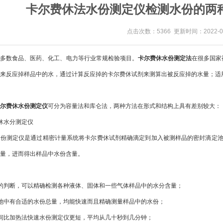
卡尔费休法水份测定仪检测水份的两
点击次数：5366 更新时间：2022-04
是多数食品、医药、化工、电力等行业常规检验项目。
卡尔费休水份测定法
在很多国家
来反应掉样品中的水，通过计算反应掉的卡尔费休试剂来测算出被反应掉的水量；适
尔费休水份测定仪
可分为容量法和库仑法，两种方法在形式和结构上具有差别较大：
休水分测定仪
水份测定仪是通过精密计量系统将卡尔费休试剂精确滴定到加入被测样品的密封滴定
量，进而得出样品中水份含量。
的判断，可以精确检测各种液体、固体和一些气体样品中的水分含量；
池中有合适的水份总量，均能快速而且精确测量样品中的水份；
间比加热法快速水份测定仪更短，平均从几十秒到几分钟；