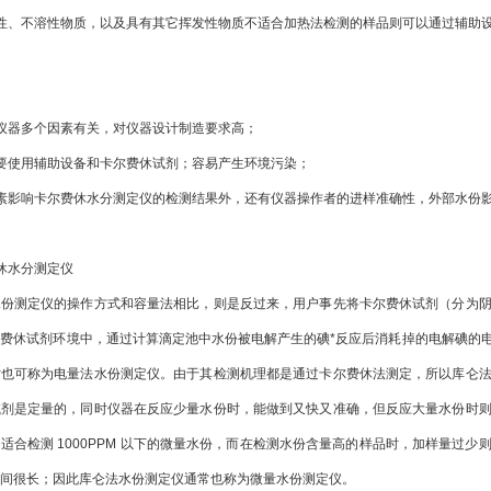
性、不溶性物质，以及具有其它挥发性物质不适合加热法检测的样品则可以通过辅助
仪器多个因素有关，对仪器设计制造要求高；
要使用辅助设备和卡尔费休试剂；容易产生环境污染；
素影响卡尔费休水分测定仪的检测结果外，还有仪器操作者的进样准确性，外部水份
休水分测定仪
水份测定仪的操作方式和容量法相比，则是反过来，用户事先将卡尔费休试剂（分为
费休试剂环境中，通过计算滴定池中水份被电解产生的碘*反应后消耗掉的电解碘的
时也可称为电量法水份测定仪。由于其检测机理都是通过卡尔费休法测定，所以库仑
试剂是定量的，同时仪器在反应少量水份时，能做到又快又准确，但反应大量水份时
适合检测 1000PPM 以下的微量水份，而在检测水份含量高的样品时，加样量过
间很长；因此库仑法水份测定仪通常也称为微量水份测定仪。