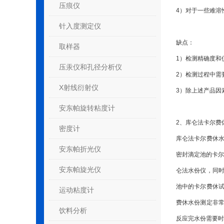
压痕仪
4）对于一些难溶
针入度测定仪
缺点：
取样器
1）检测精确度和
压汞仪和孔径分析仪
2）检测过程中需
X射线衍射仪
3）除上述产品因
安东帕旋转粘度计
2、库仑法卡尔费
密度计
库仑法卡尔费休
安东帕折光仪
密封滴定池的卡尔
安东帕旋光仪
仑法水份仪，同
池中的卡尔费休
运动粘度计
费休水份测定非常
饮料分析
反应完水份需要时