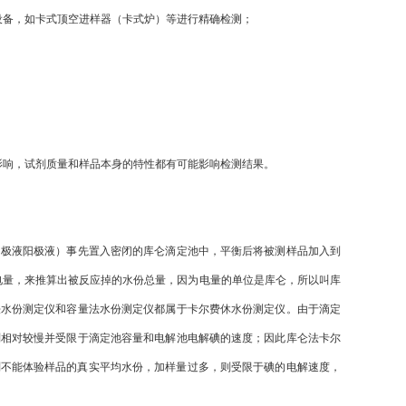
设备，如卡式顶空进样器（卡式炉）等进行精确检测；
影响，试剂质量和样品本身的特性都有可能影响检测结果。
阴极液阳极液）事先置入密闭的库仑滴定池中，平衡后将被测样品加入到
电量，来推算出被反应掉的水份总量，因为电量的单位是库仑，所以叫库
法水份测定仪和容量法水份测定仪都属于卡尔费休水份测定仪。由于滴定
则相对较慢并受限于滴定池容量和电解池电解碘的速度；因此库仑法卡尔
少则不能体验样品的真实平均水份，加样量过多，则受限于碘的电解速度，