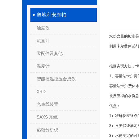
奥地利安东帕
浊度仪
水份含量的检测
流量计
利用卡尔费休试剂
零配件及其他
温度计
根据实现方法，
卡
1、容量法卡尔费
智能控温控压合成仪
容量法卡尔费休
XRD
被反应掉的水份总
光束线装置
优点：
1）准确反应终点
SAXS 系统
2）只要保证滴定
蒸馏分析仪
3）水份测定的时