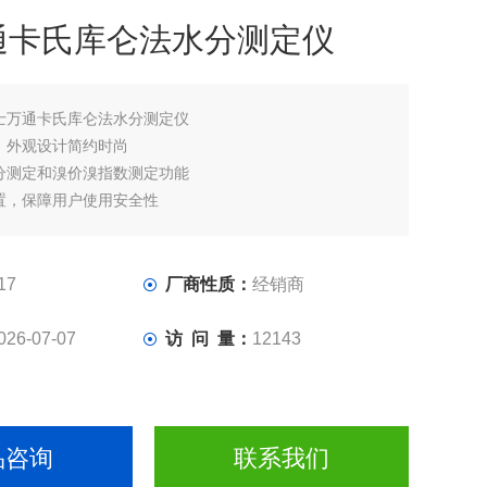
通卡氏库仑法水分测定仪
士万通卡氏库仑法水分测定仪
，外观设计简约时尚
分测定和溴价溴指数测定功能
置，保障用户使用安全性
品加入，自动开始滴定
 PDF 实验报告，可通过网络发送包括中文在内的多种对话
17
厂商性质：
经销商
026-07-07
访 问 量：
12143
品咨询
联系我们