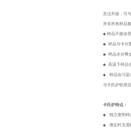
灵活升级，可与
并非所有样品
样品不能全
◆
样品与卡尔
◆
样品水分释
◆
高温下样品
◆
样品会污染
◆
与卡氏炉联用
卡氏炉特点：
独立密闭样
◆
测定时无需
◆