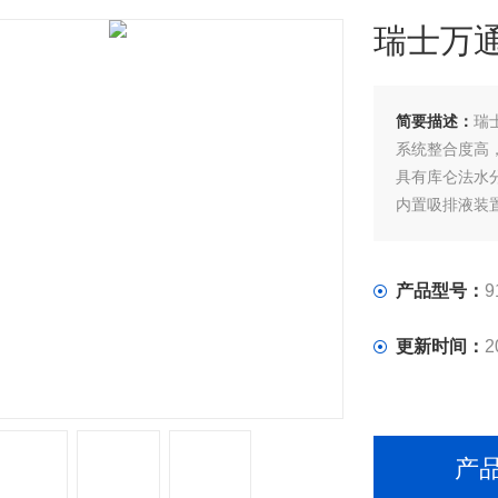
瑞士万
简要描述：
瑞
系统整合度高
具有库仑法水
内置吸排液装
可自动感知样
U盘存储防伪
语言
产品型号：
9
更新时间：
2
产