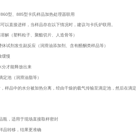
860型、885型卡氏样品加热处理器联用
都可以直接进样，当样品存在以下情况时，建议与卡氏炉联用。
部溶解（塑料粒子、聚酯切片、人造骨等）
费休试剂发生副反应（润滑油添加剂、含有醛酮类样品等）
放缓慢
水分才能释放出来
滴定池（润滑油脂等）
后，样品中的水分被加热分离，经由干燥的载气传输至滴定池，然后在滴
品瓶，适用于现场直接取样密封
样品转移，结果更准确