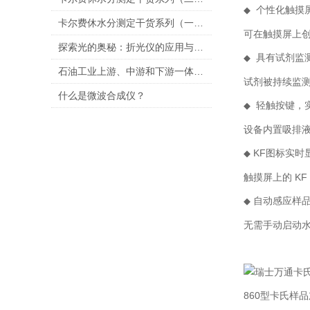
个性化触摸
◆
卡尔费休水分测定干货系列（一）——容量法参数详解
可在触摸屏上创
探索光的奥秘：折光仪的应用与原理
具有试剂监
◆
石油工业上游、中游和下游一体化分析解决方案
试剂被持续监
什么是微波合成仪？
轻触按键，
◆
设备内置吸排
KF图标实时
◆
触摸屏上的 K
自动感应样
◆
无需手动启动
860型卡