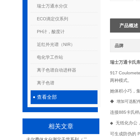
瑞士万通水分仪
ECO滴定仪系列
产品概述
PH计，酸度计
近红外光谱（NIR）
品牌
电化学工作站
瑞士万通卡氏
离子色谱自动进样器
917 Cou
两种模式。
离子色谱
她体积小巧，
查看全部
◆ 增加可选配
连接885卡氏
无纸化办公，
◆
相关文章
可生成防伪的 
卡尔费休水分测定干货系列（二）—— 库仑法参数详解