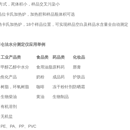
方式，死体积小，样品交叉污染小
样品位卡氏加热炉，加热腔和样品瓶体积可选
自动卡氏加热炉，18个样品位置，可实现样品空白及样品水含量全自动测定
库仑法水分测定仪
应用举例
工业产品类
食品类
药品类
化妆品
甲醇乙醇中水分
食用油脂
原料药
唇膏
油
焦化产品
奶粉
成品药
护肤品
树脂，环氧树脂
咖啡
冻干粉针剂
防晒霜
生物柴油
黄油
生物制品
有机溶剂
无机盐
PE、PA、PP、PVC