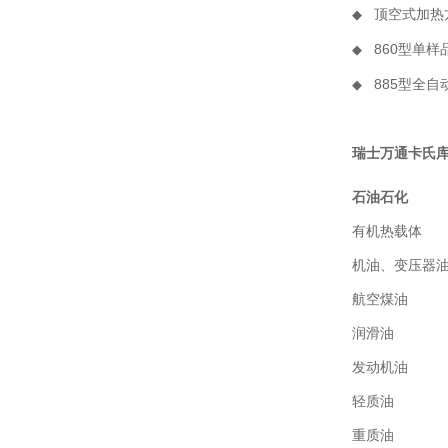
顶空式加热
◆
860型单
◆
885型全
◆
瑞士万通卡氏
石油石化
有机热载体
机油、变压器
航空煤油
润滑油
发动机油
轻质油
重质油