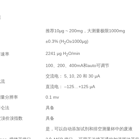
表
推荐10μg ~ 200mg，大测量极限1000mg
±0.3% (H
O≥1000μg)
2
2241 μg H
O/min
解速率
2
100、200、400mA和auto可调节
交流电： 5, 10, 20 和 30 μA
电流
直流电： –125…+125 μA
测量分辨率
0.1 mv
库仑法
具备
定溴价溴指数
具备
是，可以自动添加试剂和排空测量杯中的废液