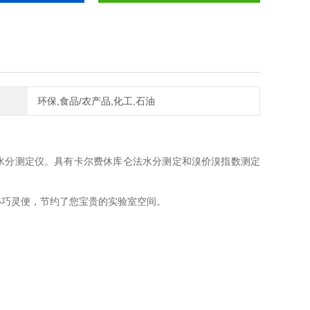
环保,食品/农产品,化工,石油
库仑法水分测定仪。具有卡尔费休库仑法水分测定和溴价溴指数测定
小巧灵便，节约了您宝贵的实验室空间。